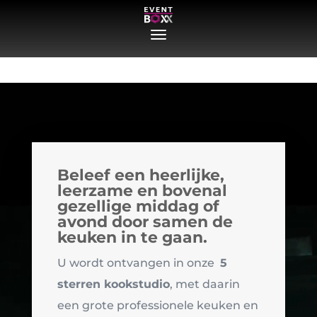
Videospeler
Beleef een heerlijke,
leerzame en bovenal
gezellige middag of
avond
door samen de
keuken in te gaan.
U wordt ontvangen in onze
5
sterren kookstudio
, met daarin
een grote professionele keuken en