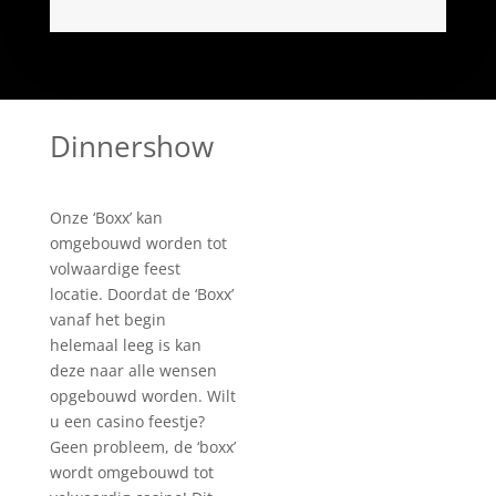
Dinnershow
Onze ‘Boxx’ kan
omgebouwd worden tot
volwaardige feest
locatie. Doordat de ‘Boxx’
vanaf het begin
helemaal leeg is kan
deze naar alle wensen
opgebouwd worden. Wilt
u een casino feestje?
Geen probleem, de ‘boxx’
wordt omgebouwd tot