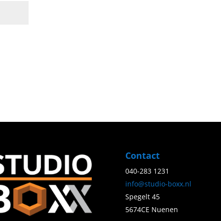
Contact
040-283 1231
info@studio-boxx.nl
Spegelt 45
5674CE Nuenen