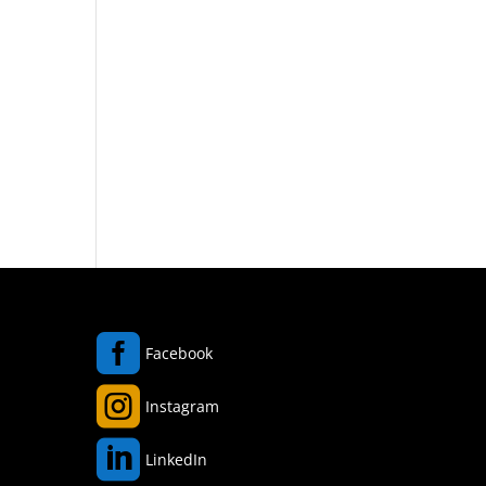

Facebook

Instagram

LinkedIn