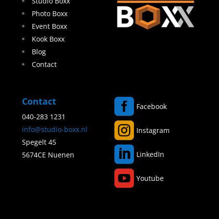
Studio Boxx
Photo Boxx
Event Boxx
Kook Boxx
Blog
Contact
Contact

Facebook
040-283 1231

info@studio-boxx.nl
Instagram
Spegelt 45

LinkedIn
5674CE Nuenen

Youtube